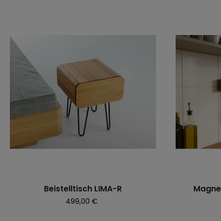
Beistelltisch LIMA-R
Magnet
Preis
499,00 €