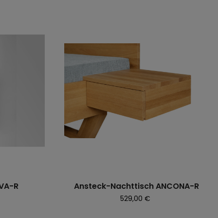
IVA-R
Ansteck-Nachttisch ANCONA-R
Preis
529,00 €