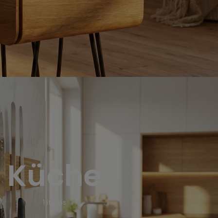
Küche
1
items