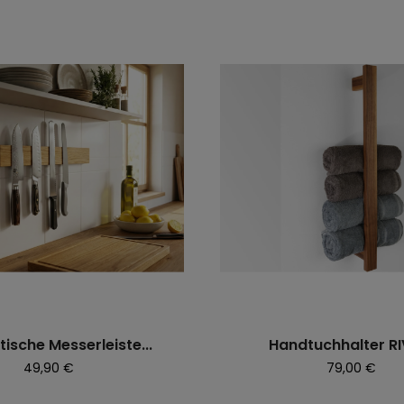
ische Messerleiste...
Handtuchhalter R
Preis
Preis
49,90 €
79,00 €