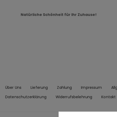
Natürliche Schönheit für Ihr Zuhause!
Über Uns
Lieferung
Zahlung
Impressum
Al
Datenschutzerklärung
Widerrufsbelehrung
Kontakt