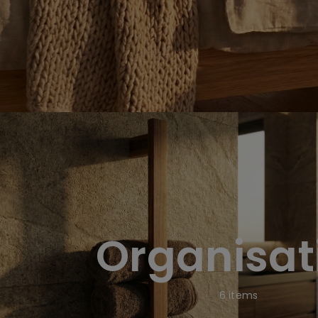
Organisat
6
items