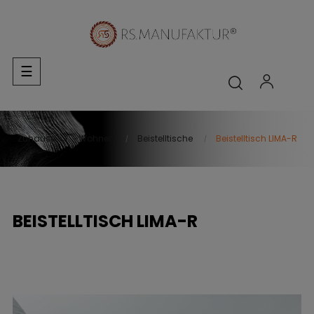
Umschalten
☰
der
Navigation
Zuhause
Wohnen
Beistelltische
Beistelltisch LIMA-R
BEISTELLTISCH LIMA-R