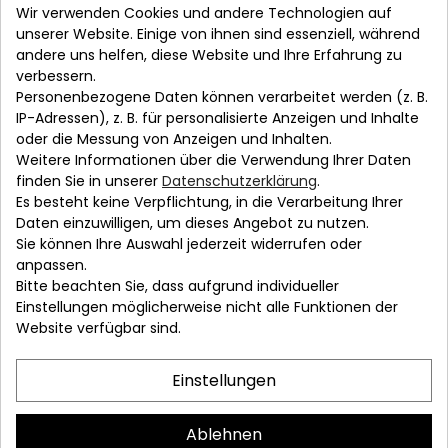
Allgemeine Geschäftsbedingungen
Wir verwenden Cookies und andere Technologien auf
unserer Website. Einige von ihnen sind essenziell, während
Datenschutzerklärung
Widerrufsbelehrung
Kontakt
andere uns helfen, diese Website und Ihre Erfahrung zu
verbessern.
Personenbezogene Daten können verarbeitet werden (z. B.
IP-Adressen), z. B. für personalisierte Anzeigen und Inhalte
oder die Messung von Anzeigen und Inhalten.
Weitere Informationen über die Verwendung Ihrer Daten
Oberfranken
finden Sie in unserer
Datenschutzerklärung
.
Bayern, Deutschland
Es besteht keine Verpflichtung, in die Verarbeitung Ihrer
Daten einzuwilligen, um dieses Angebot zu nutzen.
info@rsmanufaktur.de
Sie können Ihre Auswahl jederzeit widerrufen oder
*Alle angegebenen Preise sind Endpreise zzgl.
anpassen.
Bitte beachten Sie, dass aufgrund individueller
Liefer-/Versandkosten. Aufgrund der
Einstellungen möglicherweise nicht alle Funktionen der
Kleinunternehmerregelung gem. § 19 UStG erheben wir
Website verfügbar sind.
keine Umsatzsteuer und weisen diese daher auch nicht
aus.
Einstellungen
Ablehnen